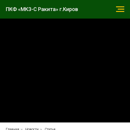
ПКФ «МКЗ-С Ракита» г.Киров
Главная
»
Новости
»
Статья