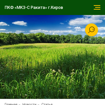
ПКФ «МКЗ-С Ракита» г.Киров
Главная
»
Новости
»
Статья