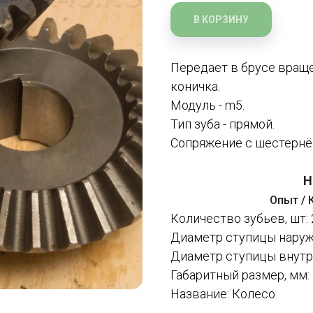
В КОРЗИНУ
Передает в брусе вращен
коничка.
Модуль - m5.
Тип зуба - прямой.
Сопряжение с шестернёй
Н
Опыт / 
Количество зубьев, шт: 
Диаметр ступицы наруж
Диаметр ступицы внутре
Габаритный размер, мм: 
Название: Колесо