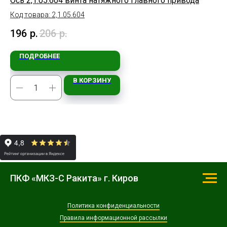
Ось 2,1.05.604 винта натяжного главного привода
Ос
Код товара: 2,1.05.604
Ко
196
р.
206
р.
1 
ПОДРОБНЕЕ
В КОРЗИНУ
ПКФ «МКЗ-С Ракита» г. Киров
Политика конфиденциальности
Правила информационной рассылки