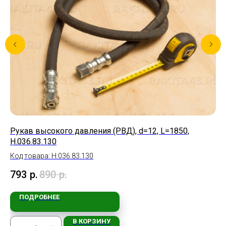
Рукав высокого давления (РВД), d=12, L=1850,
Ше
Н.036.83.130
Ко
Код товара: Н.036.83.130
2 
793
р.
890
р.
ПОДРОБНЕЕ
В КОРЗИНУ