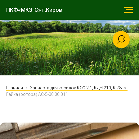
ПКФ«МКЗ-С» г.Киров
Главная
Запчасти для косилок КСФ 2,1, КДН 210, К 78
Гайка (ротора) АС-5-00.00.011