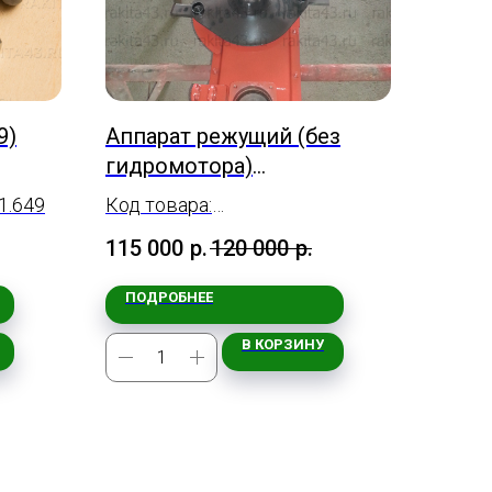
9)
Аппарат режущий (без
гидромотора)
33АП.К-78М.01.12.000-А
1.649
Код товара:
33АП.К-78М.01.12.000-А
115 000
р.
120 000
р.
ПОДРОБНЕЕ
В КОРЗИНУ