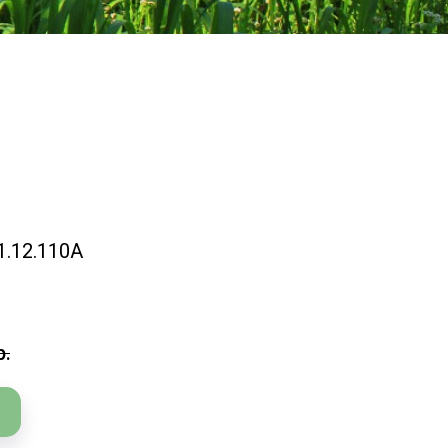
1.12.110А
р.