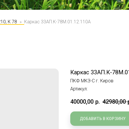
10, К 78
Каркас 33АП.К-78М.01.12.110А
Каркас 33АП.К-78М.0
ПКФ МКЗ-С г. Киров
Артикул:
40000,00
р.
42980,00
ДОБАВИТЬ В КОРЗИНУ