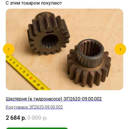
С этим товаром покупают
Шестерня (в гидронасосе) ЭП2620-09.00.002
Но
Код товара: ЭП2620-09.00.002
Ко
2 684
р.
3 000
р.
1