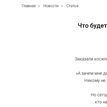
Главная
Новости
Статья
»
»
Что будет
Заказали косил
«А зачем мне д
Никому не 
Но сего
кто н