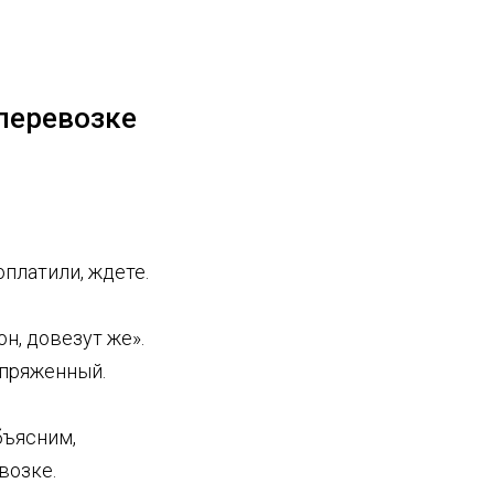
 перевозке
платили, ждете.
н, довезут же».
апряженный.
бъясним,
возке.