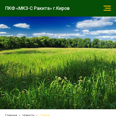
ПКФ «МКЗ-С Ракита» г.Киров
Главная
»
Новости
»
Статья