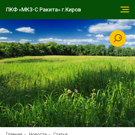
ПКФ «МКЗ-С Ракита» г.Киров
Главная
»
Новости
»
Статья